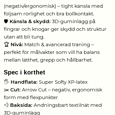
(negativ/ergonomisk) – tight känsla med
följsam rörlighet och bra bollkontakt.
🛡️
Känsla & skydd:
3D-guminlägg på
fingrar och knogar ger skydd och struktur
utan att bli tung.
🏆
Nivå:
Match & avancerad träning –
perfekt för målvakter som vill ha balans
mellan lätthet, grepp och hållbarhet.
Spec i korthet
🖐️
Handflata:
Super Softy XP-latex
✂️
Cut:
Arrow Cut – negativ, ergonomisk
form med flexpunkter
💨
Baksida:
Andningsbart textilnät med
3D-guminlägg