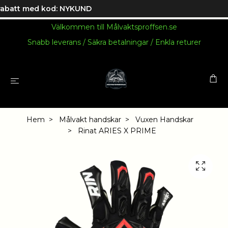
batt med kod: NYKUND
Välkommen till Målvaktsproffsen.se
Snabb leverans / Säkra betalningar / Enkla returer
Hem
Målvakt handskar
Vuxen Handskar
Rinat ARIES X PRIME