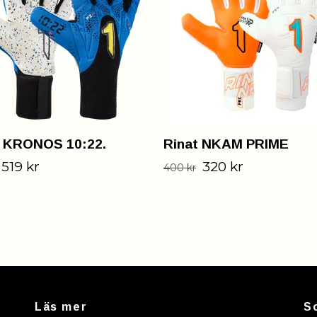
t KRONOS 10:22.
Rinat NKAM PRIME
519 kr
320 kr
400 kr
Läs mer
S