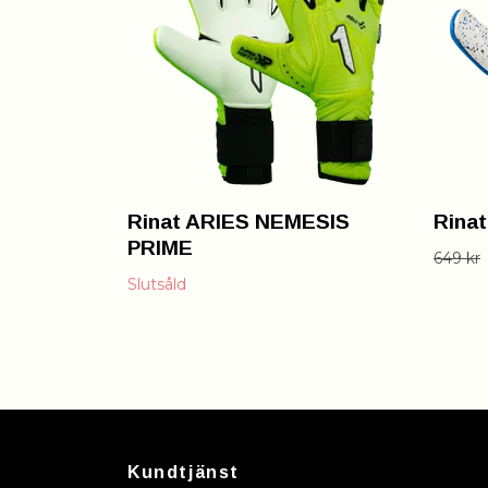
Rinat ARIES NEMESIS
Rina
PRIME
649 kr
Slutsåld
Kundtjänst