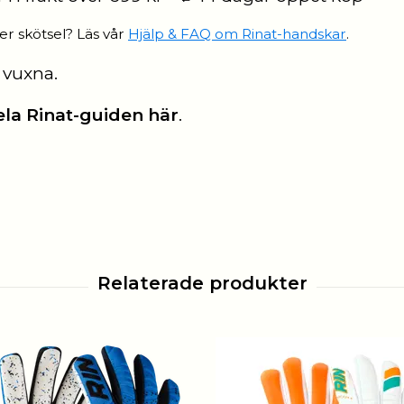
er skötsel? Läs vår
Hjälp & FAQ om Rinat-handskar
.
 vuxna
.
ela Rinat-guiden här
.