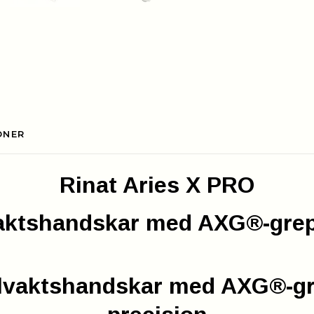
ONER
Rinat Aries X PRO
vaktshandskar med AXG®-grep
ålvaktshandskar med AXG®-gr