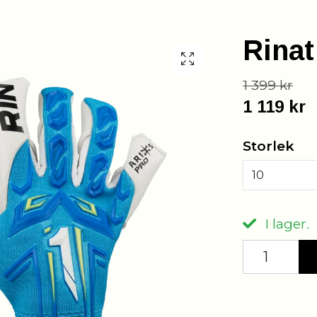
Rina
1 399 kr
1 119 kr
Storlek
10
I lager.