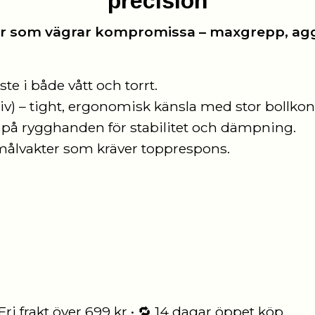
precision
r som vägrar kompromissa – maxgrepp, ag
te i både vått och torrt.
iv) – tight, ergonomisk känsla med stor bollkon
å rygghanden för stabilitet och dämpning.
 målvakter som kräver topprespons.
ri frakt över 699 kr • 🔁 14 dagar öppet köp