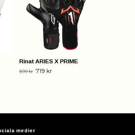
799 k
999 kr
Rinat ARIES X PRIME
719 kr
899 kr
ociala medier