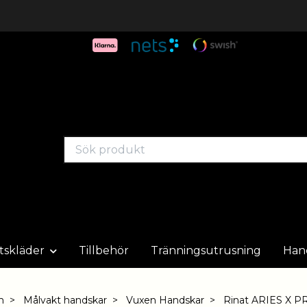
tskläder
Tillbehör
Tränningsutrusning
Han
m
Målvakt handskar
Vuxen Handskar
Rinat ARIES X P