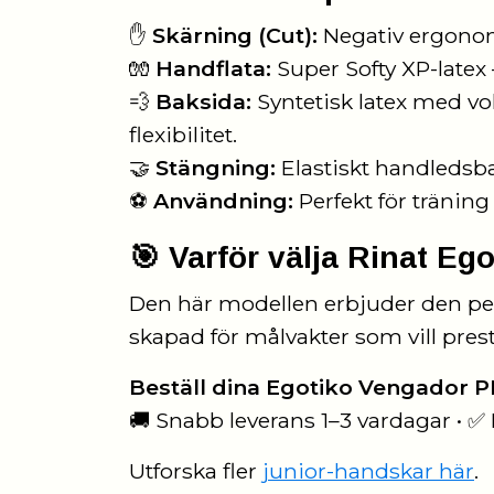
✋
Skärning (Cut):
Negativ ergonomi
🧤
Handflata:
Super Softy XP-latex –
💨
Baksida:
Syntetisk latex med vo
flexibilitet.
🤝
Stängning:
Elastiskt handledsba
⚽
Användning:
Perfekt för träning
🎯 Varför välja Rinat E
Den här modellen erbjuder den perf
skapad för målvakter som vill pres
Beställ dina Egotiko Vengador P
🚚 Snabb leverans 1–3 vardagar • ✅ F
Utforska fler
junior-handskar här
.