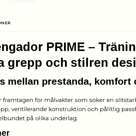
ONER
Vengador PRIME – Träni
a grepp och stilren des
s mellan prestanda, komfort 
r framtagen för målvakter som söker en slitstar
p, ventilerande konstruktion och pålitlig pass
elbundet på olika underlag.
ner