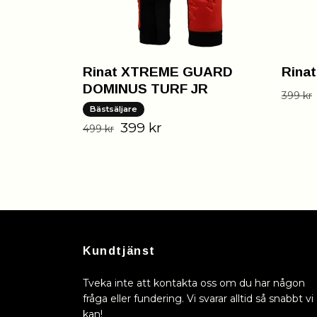
Rinat XTREME GUARD
Rina
DOMINUS TURF JR
399 kr
Bästsäljare
399 kr
499 kr
Kundtjänst
Tveka inte att kontakta oss om du har någon
fråga eller fundering. Vi svarar alltid så snabbt vi
kan!