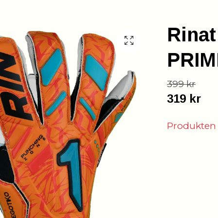
Rina
PRIM
399 kr
319 kr
Produkten är