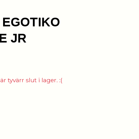
t EGOTIKO
E JR
 tyvärr slut i lager. :(