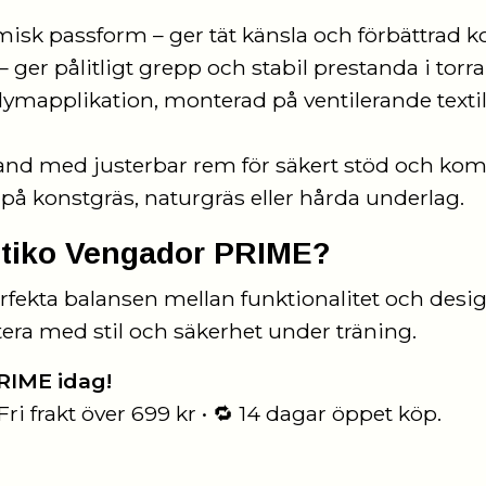
sk passform – ger tät känsla och förbättrad kon
 ger pålitligt grepp och stabil prestanda i torra 
lymapplikation, monterad på ventilerande textil
nd med justerbar rem för säkert stöd och komf
 på konstgräs, naturgräs eller hårda underlag.
gotiko Vengador PRIME?
ekta balansen mellan funktionalitet och design
tera med stil och säkerhet under träning.
RIME idag!
ri frakt över 699 kr • 🔁 14 dagar öppet köp.