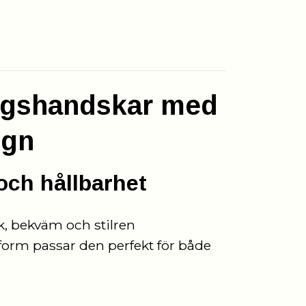
ngshandskar med
ign
och hållbarhet
k, bekväm och stilren
form passar den perfekt för både