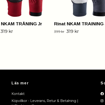
t NKAM TRÅNING Jr
Rinat NKAM TRAINING 
319 kr
319 kr
399 kr
Läs mer
S
Kontakt
Köpvillkor - Leverans, Retur & Betalning |