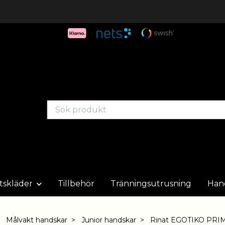
tskläder
Tillbehör
Tränningsutrusning
Han
Målvakt handskar
Junior handskar
Rinat EGOTIKO PRI