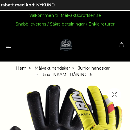
abatt med kod: NYKUND
Välkommen till Målvaktsproffsen.se
Snabb leverans / Säkra betalningar / Enkla returer
Hem
Målvakt handskar
Junior handskar
Rinat NKAM TRÅNING Jr